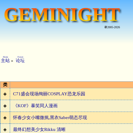
GEMINIGHT
📆2005-2026
Home
Forum
主站
»
论坛
类
◈
C71盛会现场绚丽COSPLAY恐龙乐园
◈
《KOF》暴笑同人漫画
◈
怀春少女小嘴微抿,黑衣Saber萌态尽现
◈
最终幻想美少女Rikku 清晰