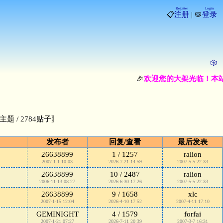
Register
Login
📋
注册
| 📛
登录
🎲
🎉
欢迎您的大架光临！本站
主题 / 2784贴子〗
发布者
回复/查看
最后发表
26638899
1 / 1257
ralion
2007-1-1 10:03
2026-7-21 14:59
2007-5-5 22:33
26638899
10 / 2487
ralion
2006-11-13 08:27
2026-6-30 17:26
2007-5-5 22:33
26638899
9 / 1658
xlc
2007-1-15 12:04
2026-4-10 17:52
2007-4-11 17:10
GEMINIGHT
4 / 1579
forfai
2007-1-21 07:27
2026-7-11 20:39
2007-3-7 16:31