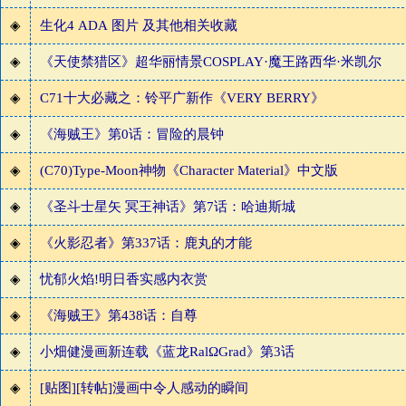
◈
生化4 ADA 图片 及其他相关收藏
◈
《天使禁猎区》超华丽情景COSPLAY·魔王路西华·米凯尔
◈
C71十大必藏之：铃平广新作《VERY BERRY》
◈
《海贼王》第0话：冒险的晨钟
◈
(C70)Type-Moon神物《Character Material》中文版
◈
《圣斗士星矢 冥王神话》第7话：哈迪斯城
◈
《火影忍者》第337话：鹿丸的才能
◈
忧郁火焰!明日香实感内衣赏
◈
《海贼王》第438话：自尊
◈
小畑健漫画新连载《蓝龙RalΩGrad》第3话
◈
[贴图][转帖]漫画中令人感动的瞬间