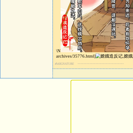
\N
archives/35776.html]
✍
SIGNATURE