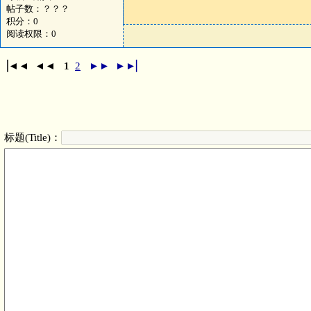
帖子数：？？？
积分：0
阅读权限：0
▕◄◄ ◄◄
1
2
►►
►►▏
标题(Title)：