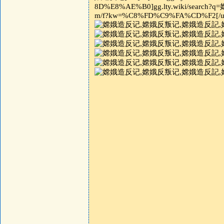
8D%E8%AE%B0]gg.lty.wiki/search?q=嫦
m/f?kw=%C8%FD%C9%FA%CD%F2[/url]\