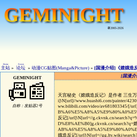
GEMINIGHT
📆2005-2026
Home
Forum
主站
»
论坛
»
动漫CG贴图(Manga&Picture)
»
[国漫介绍]《嫦娥造
[国漫
GEMINIGHT
📠📰
天宫秘史《嫦娥造反记》是作者 三生万（Pixi
i]\N[url]//www.huashi6.com/painter/4230[
自称：发贴器2号
ww.bilibili.com/video/av681803345/[/u
B%A6%E5%A8%A5%E9%80%A0%E5%8F
反记[/url]\N[url=//g.ckvnk.cn/se
D%E8%AE%B0]g.ckvnk.cn/search?q=嫦娥
AB%A6%E5%A8%A5%E9%80%A0%E5%8F
娥造反记[/url]\N[url=//gg.lty.wiki